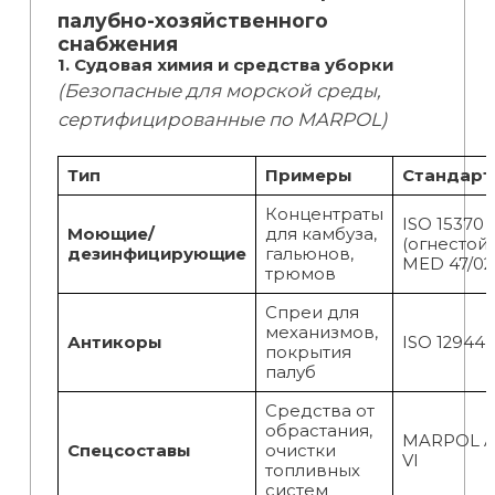
палубно-хозяйственного
снабжения
1. Судовая химия и средства уборки
(Безопасные для морской среды,
сертифицированные по MARPOL)
Тип
Примеры
Стандарт
Концентраты
ISO 15370
Моющие/
для камбуза,
(огнестойк
дезинфицирующие
гальюнов,
MED 47/02
трюмов
Спреи для
механизмов,
Антикоры
ISO 12944
покрытия
палуб
Средства от
обрастания,
MARPOL A
Спецсоставы
очистки
VI
топливных
систем