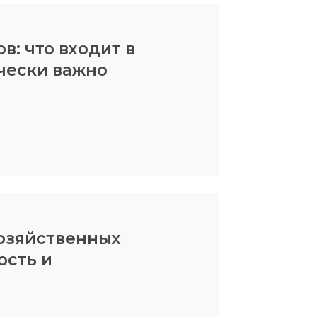
в: что входит в
ически важно
озяйственных
ость и