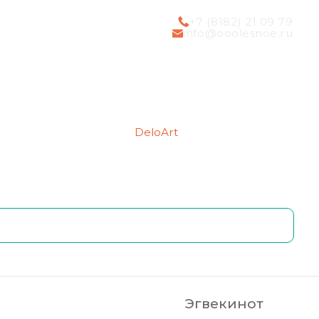
+7 (8182) 21 09 79
info@ooolesnoe.ru
Создание сайтов
DeloArt
Продвижение сайтов
Эгвекинот