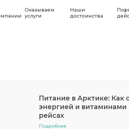
Оказываем
Наши
Пор
омпании
услуги
достоинства
дей
Питание в Арктике: Как
энергией и витаминами
рейсах
Подробнее