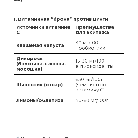
1. Витаминная “броня” против цинги
Источники витамина
Преимущества
С
для экипажа
40 мг/100г +
Квашеная капуста
пробиотики
Дикоросы
15-30 мг/100г +
(брусника, клюква,
антиоксиданты
морошка)
650 мг/100г
Шиповник (отвар)
(чемпион по
витамину С)
Лимоны/облепиха
40-60 мг/100г