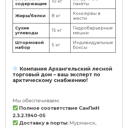
10 кг
содержащие
пакеты
Консервы в
Жиры/белки
8 кг
жести
Сухие
Гидробарьерные
15 кг
углеводы
мешки
Штормовой
Индивидуальные
5 кг
набор
боксы
Компания Архангельский лесной
торговый дом – ваш эксперт по
арктическому снабжению!
Мы обеспечиваем:
Полное соответствие СанПиН
2.3.2.1940-05
Доставку в порты:
Мурманск,