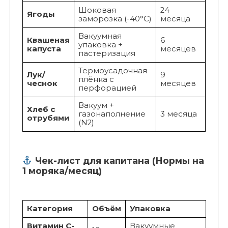
Шоковая
24
Ягоды
заморозка (-40°C)
месяца
Вакуумная
Квашеная
6
упаковка +
капуста
месяцев
пастеризация
Термоусадочная
Лук/
9
плёнка с
чеснок
месяцев
перфорацией
Вакуум +
Хлеб с
газонаполнение
3 месяца
отрубями
(N2)
Чек-лист для капитана (Нормы на
1 моряка/месяц)
Категория
Объём
Упаковка
Витамин С-
Вакуумные