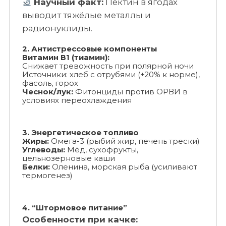
Научный факт:
Пектин в ягодах
выводит тяжёлые металлы и
радионуклиды.
2. Антистрессовые компоненты
Витамин В1 (тиамин):
Снижает тревожность при полярной ночи
Источники: хлеб с отрубями (+20% к норме),
фасоль, горох
Чеснок/лук:
Фитонциды против ОРВИ в
условиях переохлаждения
3. Энергетическое топливо
Жиры:
Омега-3 (рыбий жир, печень трески)
Углеводы:
Мёд, сухофрукты,
цельнозерновые каши
Белки:
Оленина, морская рыба (усиливают
термогенез)
4. “Штормовое питание”
Особенности при качке: