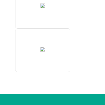
ФГБУ
“Якутское
УГМС”
Highland
Gold