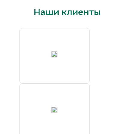
Наши клиенты
ПАО «ГМК
„Норильский
никель“»
Хатангский
морской
торговый