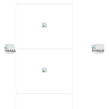
порт
ООО “МРТС
Морские
проекты”
ФБГУ
“Северное
УГМС”