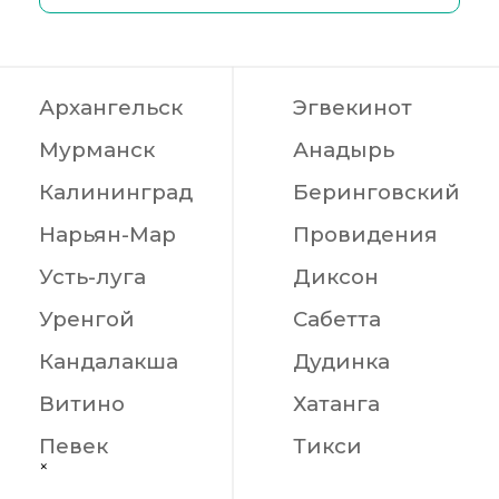
Архангельск
Эгвекинот
Мурманск
Анадырь
Калининград
Беринговский
Нарьян-Мар
Провидения
Усть-луга
Диксон
Уренгой
Сабетта
Кандалакша
Дудинка
Витино
Хатанга
Певек
Тикси
×