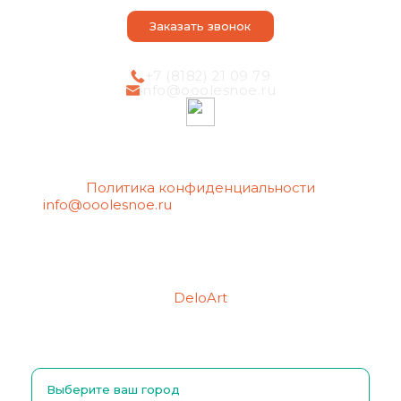
Статьи
Заказать звонок
+7 (8182) 21 09 79
info@ooolesnoe.ru
Политика конфиденциальности
info@ooolesnoe.ru
— электронная почта для
обращений с вопросом о своих
персональных данных, в том числе об их
удалении.
Создание сайтов
Продвижение сайтов
DeloArt
Выберите ваш город