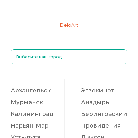
персональных данных, в том числе об их
удалении.
Создание сайтов
Продвижение сайтов
DeloArt
Выберите ваш город
Архангельск
Эгвекинот
Мурманск
Анадырь
Калининград
Беринговский
Нарьян-Мар
Провидения
Усть-луга
Диксон