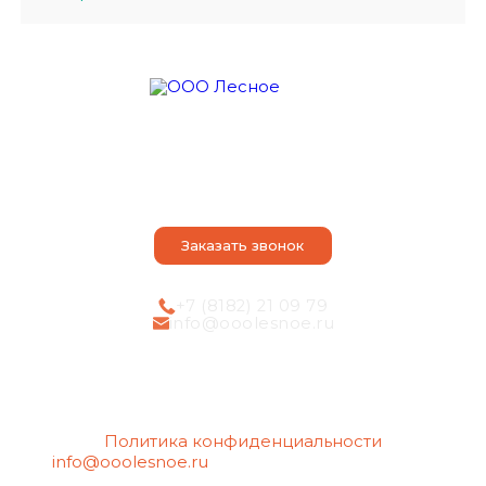
О компании
Оказываем услуги
Наши достоинства
Порядок действий
Контакты
Статьи
Заказать звонок
+7 (8182) 21 09 79
info@ooolesnoe.ru
Политика конфиденциальности
info@ooolesnoe.ru
— электронная почта для
обращений с вопросом о своих